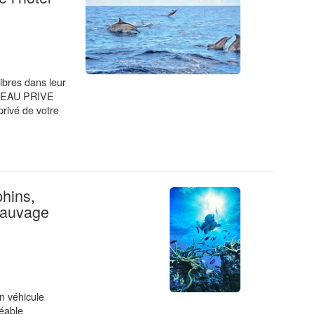
ibres dans leur
ATEAU PRIVE
privé de votre
phins,
.
 sauvage
n véhicule
réable