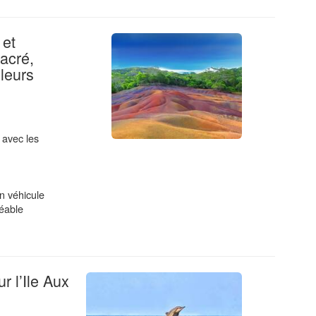
 et
acré,
.
leurs
 avec les
n véhicule
réable
r l’Ile Aux