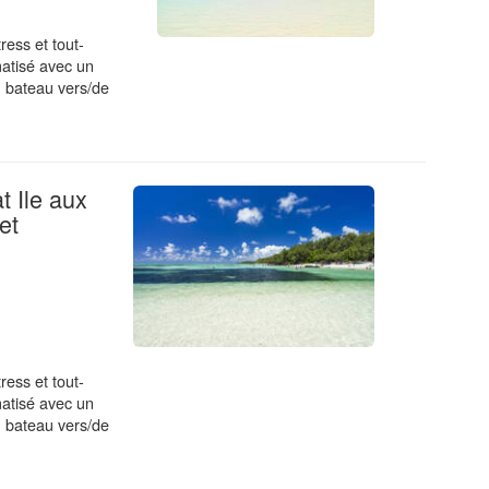
ress et tout-
matisé avec un
n bateau vers/de
 Ile aux
et
ress et tout-
matisé avec un
n bateau vers/de