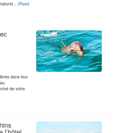
aturel...
(Read
vec
ibres dans leur
eau
privé de votre
hins
.
 l’hôtel