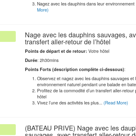
Nagez avec les dauphins dans leur environnement n
More)
Nage avec les dauphins sauvages, a
.
transfert aller-retour de l’hôtel
Votre hôtel
Points de d
é
part et de retour:
: 2h30mins
Durée
:
Points Forts (description compl
è
te ci-dessous)
Observez et nagez avec les dauphins sauvages et l
environnement naturel pendant une balade en bat
Profitez de la commodité d’un transfert aller-retour 
hôtel
Vivez l’une des activités les plus...
(Read More)
(BATEAU PRIVE) Nage avec les daup
sauvages, avec transfert aller-retour de