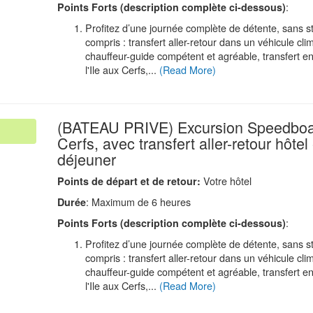
:
Points Forts (description compl
è
te ci-dessous)
Profitez d’une journée complète de détente, sans st
compris : transfert aller-retour dans un véhicule cli
chauffeur-guide compétent et agréable, transfert e
l'Ile aux Cerfs,...
(Read More)
(BATEAU PRIVE) Excursion Speedboat
Cerfs, avec transfert aller-retour hôtel 
.
déjeuner
Votre hôtel
Points de d
é
part et de retour:
: Maximum de 6 heures
Durée
:
Points Forts (description compl
è
te ci-dessous)
Profitez d’une journée complète de détente, sans st
compris : transfert aller-retour dans un véhicule cli
chauffeur-guide compétent et agréable, transfert e
l'Ile aux Cerfs,...
(Read More)