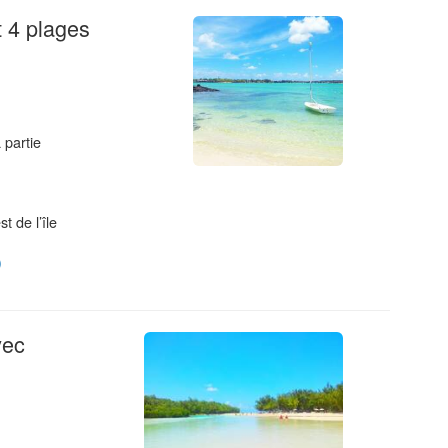
t 4 plages
 partie
t de l’île
)
vec