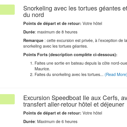
Snorkeling avec les tortues géantes e
.
du nord
Votre hôtel
Points de d
é
part et de retour:
: maximum de 8 heures
Durée
: cette excursion est privée, à l’exception de la
Remarque
snorkeling avec les tortues géantes.
Points Forts (description compl
è
te ci-dessous)
:
Faites une sortie en bateau depuis la côte nord-oues
Maurice.
Faites du snorkeling avec les tortues...
(Read More
Excursion Speedboat Ile aux Cerfs, a
.
transfert aller-retour hôtel et déjeuner
Votre hôtel
Points de d
é
part et de retour:
: Maximum de 6 heures
Durée