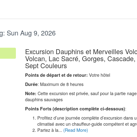
g:
Sun Aug 9, 2026
Excursion Dauphins et Merveilles Vol
Volcan, Lac Sacré, Gorges, Cascade, 
.
Sept Couleurs
Votre hôtel
Points de d
é
part et de retour:
: Maximum de 8 heures
Durée
Cette excursion est privée, sauf pour la partie nage
Note:
dauphins sauvages
:
Points Forts (description compl
è
te ci-dessous)
Profitez d’une journée complète d’excursion dans u
climatisé avec un chauffeur-guide compétent et ag
Partez à la...
(Read More)