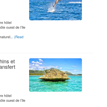
re hôtel
ôte ouest de l’Ile
aturel...
(Read
ins et
.
ansfert
re hôtel
ôte ouest de l’Ile