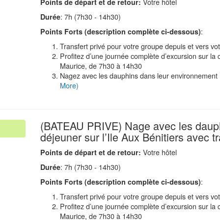
Votre hôtel
Points de d
é
part et de retour:
: 7h (7h30 - 14h30)
Durée
:
Points Forts (description compl
è
te ci-dessous)
Transfert privé pour votre groupe depuis et vers vot
Profitez d’une journée complète d’excursion sur la c
Maurice, de 7h30 à 14h30
Nagez avec les dauphins dans leur environnement n
More)
(BATEAU PRIVE) Nage avec les dauph
déjeuner sur l’Ile Aux Bénitiers avec tr
Votre hôtel
Points de d
é
part et de retour:
: 7h (7h30 - 14h30)
Durée
:
Points Forts (description compl
è
te ci-dessous)
Transfert privé pour votre groupe depuis et vers vot
Profitez d’une journée complète d’excursion sur la c
Maurice, de 7h30 à 14h30