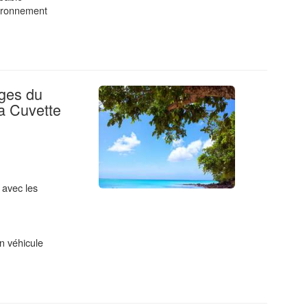
vironnement
ages du
a Cuvette
 avec les
n véhicule