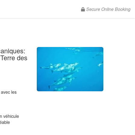
Secure Online Booking
Language
: English
caniques:
Terre des
 avec les
n véhicule
réable