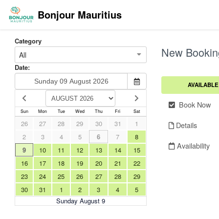
Bonjour Mauritius
Category
New Bookin
All
Date:
AVAILABLE
Book Now
Sun
Mon
Tue
Wed
Thu
Fri
Sat
26
27
28
29
30
31
1
Details
2
3
4
5
6
7
8
Availability
9
10
11
12
13
14
15
16
17
18
19
20
21
22
23
24
25
26
27
28
29
30
31
1
2
3
4
5
Sunday August 9