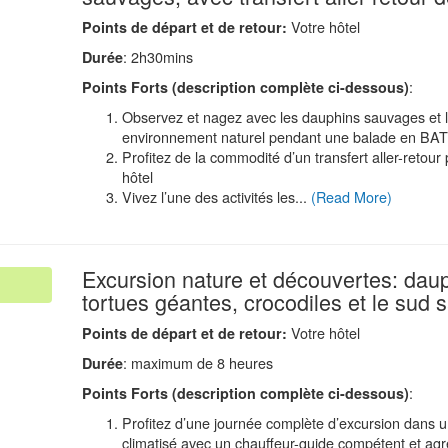
Votre hôtel
Points de d
é
part et de retour:
: 2h30mins
Durée
:
Points Forts (description compl
è
te ci-dessous)
Observez et nagez avec les dauphins sauvages et l
environnement naturel pendant une balade en B
Profitez de la commodité d’un transfert aller-retour 
hôtel
Vivez l’une des activités les...
(Read More)
Excursion nature et découvertes: dau
tortues géantes, crocodiles et le sud
Votre hôtel
Points de d
é
part et de retour:
: maximum de 8 heures
Durée
:
Points Forts (description compl
è
te ci-dessous)
Profitez d’une journée complète d’excursion dans u
climatisé avec un chauffeur-guide compétent et ag