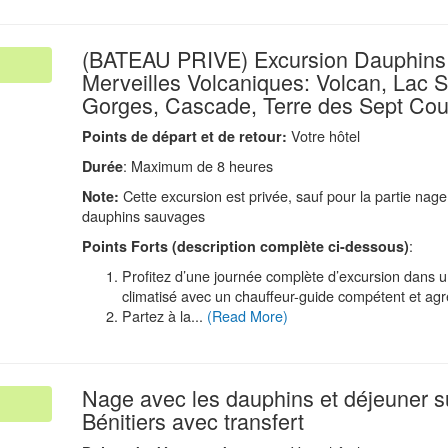
(BATEAU PRIVE) Excursion Dauphins
Merveilles Volcaniques: Volcan, Lac S
Gorges, Cascade, Terre des Sept Cou
Votre hôtel
Points de d
é
part et de retour:
: Maximum de 8 heures
Durée
Cette excursion est privée, sauf pour la partie nage
Note:
dauphins sauvages
:
Points Forts (description compl
è
te ci-dessous)
Profitez d’une journée complète d’excursion dans u
climatisé avec un chauffeur-guide compétent et ag
Partez à la...
(Read More)
Nage avec les dauphins et déjeuner su
.
Bénitiers avec transfert